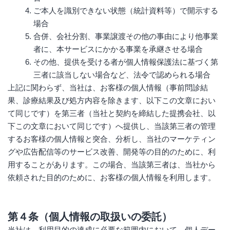
ご本⼈を識別できない状態（統計資料等）で開⽰する
場合
合併、会社分割、事業譲渡その他の事由により他事業
者に、本サービスにかかる事業を承継させる場合
その他、提供を受ける者が個⼈情報保護法に基づく第
三者に該当しない場合など、法令で認められる場合
上記に関わらず、当社は、お客様の個⼈情報（事前問診結
果、診療結果及び処方内容を除きます、以下この⽂章におい
て同じです）を第三者（当社と契約を締結した提携会社、以
下この⽂章において同じです）へ提供し、当該第三者の管理
するお客様の個⼈情報と突合、分析し、当社のマーケティン
グや広告配信等のサービス改善、開発等の⽬的のために、利
⽤することがあります。この場合、当該第三者は、当社から
依頼された⽬的のために、お客様の個⼈情報を利⽤します。
第４条（個人情報の取扱いの委託）
当社は、利用目的の達成に必要な範囲内において、個人デー