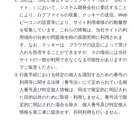
イト」）において、システム開発会社に委託すること
により、ログファイルの収集、クッキーの送信、Web
ビーコンの設置等により、サイト利⽤者様の⾏動履歴
を収集しています。これらの情報は、当社サイトの利
⽤傾向の分析や問題発⽣時の原因究明に利⽤されま
す。なお、クッキーは、ブラウザの設定によって受け
⼊れを拒否することができますが、その場合には当社
サイトの⼀部が利⽤できなくなる可能性がありますの
でご留意ください。
⾏政⼿続における特定の個⼈を識別するための番号の
利⽤等に関する法律（番号法）にて定められている個
⼈番号及び特定個⼈情報は、同法で限定的に明記され
た⽬的以外のために取得・利⽤しません。番号法で限
定的に明記された場合を除き、個⼈番号及び特定個⼈
情報を第三者に提供せず、共同利⽤も⾏いません。